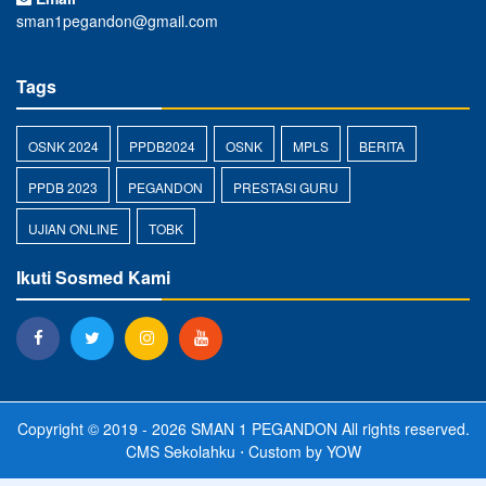
sman1pegandon@gmail.com
Tags
OSNK 2024
PPDB2024
OSNK
MPLS
BERITA
PPDB 2023
PEGANDON
PRESTASI GURU
UJIAN ONLINE
TOBK
Ikuti Sosmed Kami
Copyright © 2019 - 2026
SMAN 1 PEGANDON
All rights reserved.
CMS Sekolahku
⋅ Custom by
YOW