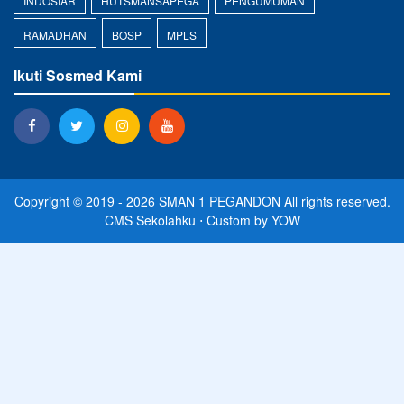
INDOSIAR
HUTSMANSAPEGA
PENGUMUMAN
RAMADHAN
BOSP
MPLS
Ikuti Sosmed Kami
Copyright © 2019 - 2026
SMAN 1 PEGANDON
All rights reserved.
CMS Sekolahku
⋅ Custom by
YOW