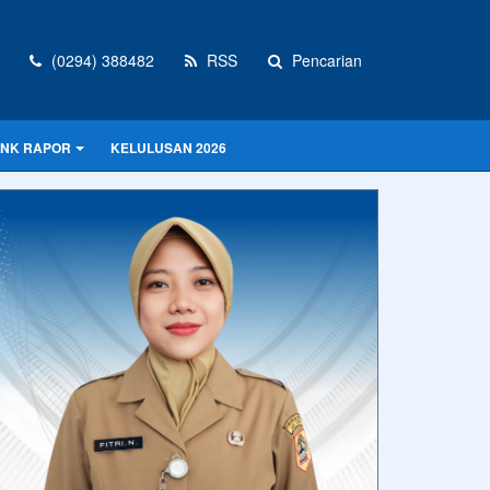
(0294) 388482
RSS
Pencarian
INK RAPOR
KELULUSAN 2026