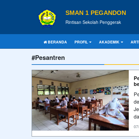
SMAN 1 PEGANDON
Rintisan Sekolah Penggerak
BERANDA
PROFIL
AKADEMIK
ART
#Pesantren
Pe
b
Pe
de
Je
da
07