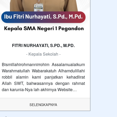
FITRI NURHAYATI, S.PD., M.PD.
- Kepala Sekolah -
Bismillahirohmannirrohim Assalamualaikum
Warahmatullah Wabarakatuh Alhamdulillahi
robbil alamin kami panjatkan kehadlirat
Allah SWT, bahwasannya dengan rahmat
dan karunia-Nya lah akhirnya Website…
SELENGKAPNYA