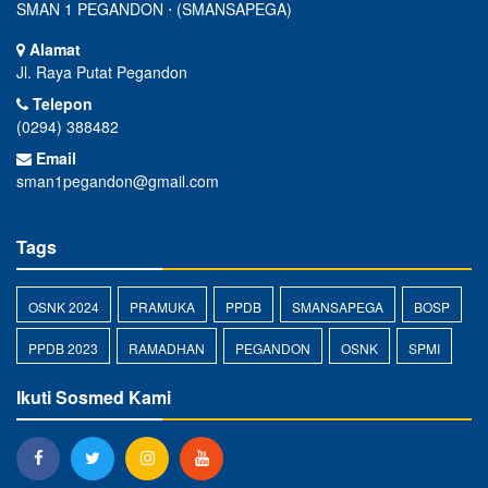
SMAN 1 PEGANDON ⋅ (SMANSAPEGA)
Alamat
Jl. Raya Putat Pegandon
Telepon
(0294) 388482
Email
sman1pegandon@gmail.com
Tags
OSNK 2024
PRAMUKA
PPDB
SMANSAPEGA
BOSP
PPDB 2023
RAMADHAN
PEGANDON
OSNK
SPMI
Ikuti Sosmed Kami