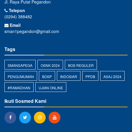
Jl. Raya Putat Pegandon
Telepon
(0294) 388482
Email
sman1pegandon@gmail.com
Tags
SMANSAPEGA
OSNK 2024
BOS REGULER
PENGUMUMAN
BOSP
INDOSIAR
PPDB
ASAJ 2024
#RAMADHAN
UJIAN ONLINE
Ikuti Sosmed Kami