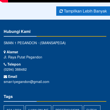
Tampilkan Lebih Banyak
Hubungi Kami
SMAN 1 PEGANDON ⋅ (SMANSAPEGA)
Alamat
Jl. Raya Putat Pegandon
Telepon
(0294) 388482
Email
sman1pegandon@gmail.com
Tags
ASAJ 2024
UJIAN ONLINE
PRESTASI SISWA
FUTSAL