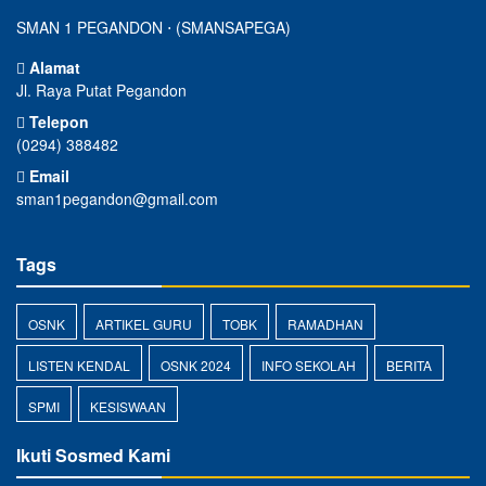
SMAN 1 PEGANDON ⋅ (SMANSAPEGA)
Alamat
Jl. Raya Putat Pegandon
Telepon
(0294) 388482
Email
sman1pegandon@gmail.com
Tags
OSNK
ARTIKEL GURU
TOBK
RAMADHAN
LISTEN KENDAL
OSNK 2024
INFO SEKOLAH
BERITA
SPMI
KESISWAAN
Ikuti Sosmed Kami