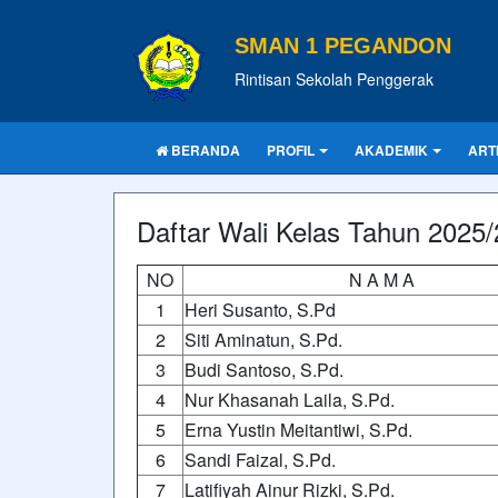
SMAN 1 PEGANDON
Rintisan Sekolah Penggerak
BERANDA
PROFIL
AKADEMIK
ART
Daftar Wali Kelas Tahun 2025
NO
N A M A
1
Heri Susanto, S.Pd
2
Siti Aminatun, S.Pd.
3
Budi Santoso, S.Pd.
4
Nur Khasanah Laila, S.Pd.
5
Erna Yustin Meitantiwi, S.Pd.
6
Sandi Faizal, S.Pd.
7
Latifiyah Ainur Rizki, S.Pd.