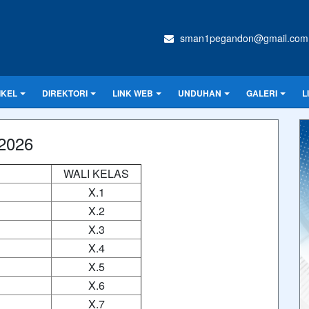
sman1pegandon@gmail.com
IKEL
DIREKTORI
LINK WEB
UNDUHAN
GALERI
L
/2026
WALI KELAS
X.1
X.2
X.3
X.4
X.5
X.6
X.7