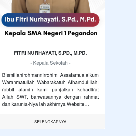
FITRI NURHAYATI, S.PD., M.PD.
- Kepala Sekolah -
Bismillahirohmannirrohim Assalamualaikum
Warahmatullah Wabarakatuh Alhamdulillahi
robbil alamin kami panjatkan kehadlirat
Allah SWT, bahwasannya dengan rahmat
dan karunia-Nya lah akhirnya Website…
SELENGKAPNYA