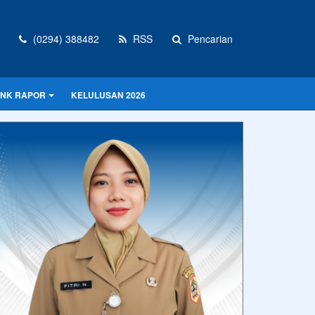
(0294) 388482
RSS
Pencarian
INK RAPOR
KELULUSAN 2026