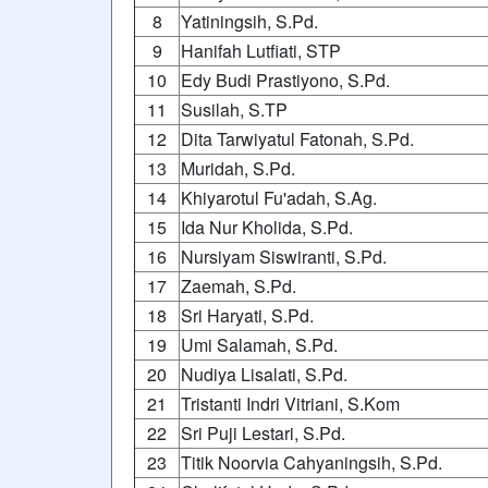
8
Yatiningsih, S.Pd.
9
Hanifah Lutfiati, STP
10
Edy Budi Prastiyono, S.Pd.
11
Susilah, S.TP
12
Dita Tarwiyatul Fatonah, S.Pd.
13
Muridah, S.Pd.
14
Khiyarotul Fu'adah, S.Ag.
15
Ida Nur Kholida, S.Pd.
16
Nursiyam Siswiranti, S.Pd.
17
Zaemah, S.Pd.
18
Sri Haryati, S.Pd.
19
Umi Salamah, S.Pd.
20
Nudiya Lisalati, S.Pd.
21
Tristanti Indri Vitriani, S.Kom
22
Sri Puji Lestari, S.Pd.
23
Titik Noorvia Cahyaningsih, S.Pd.