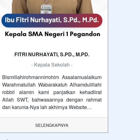
FITRI NURHAYATI, S.PD., M.PD.
- Kepala Sekolah -
Bismillahirohmannirrohim Assalamualaikum
Warahmatullah Wabarakatuh Alhamdulillahi
robbil alamin kami panjatkan kehadlirat
Allah SWT, bahwasannya dengan rahmat
dan karunia-Nya lah akhirnya Website…
SELENGKAPNYA