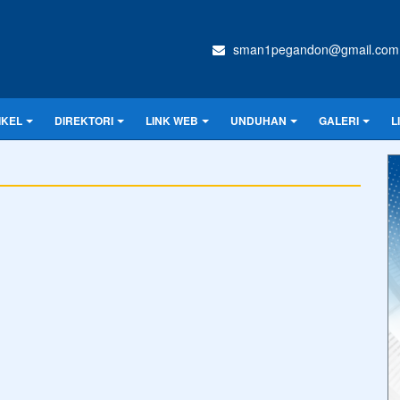
sman1pegandon@gmail.com
IKEL
DIREKTORI
LINK WEB
UNDUHAN
GALERI
L