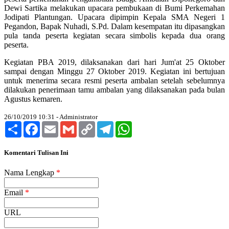
Dewi Sartika melakukan upacara pembukaan di Bumi Perkemahan
Jodipati Plantungan. Upacara dipimpin Kepala SMA Negeri 1
Pegandon, Bapak Nuhadi, S.Pd. Dalam kesempatan itu dipasangkan
pula tanda peserta kegiatan secara simbolis kepada dua orang
peserta.
Kegiatan PBA 2019, dilaksanakan dari hari Jum'at 25 Oktober
sampai dengan Minggu 27 Oktober 2019. Kegiatan ini bertujuan
untuk menerima secara resmi peserta ambalan setelah sebelumnya
dilakukan penerimaan tamu ambalan yang dilaksanakan pada bulan
Agustus kemaren.
26/10/2019 10:31 - Administrator
Share
Facebook
Email
Gmail
Copy
Telegram
WhatsApp
Link
Komentari Tulisan Ini
Nama Lengkap
*
Email
*
URL