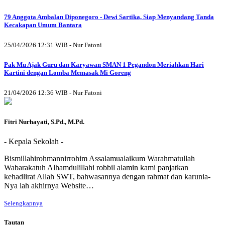
79 Anggota Ambalan Diponegoro - Dewi Sartika, Siap Menyandang Tanda
Kecakapan Umum Bantara
25/04/2026 12:31 WIB - Nur Fatoni
Pak Mu Ajak Guru dan Karyawan SMAN 1 Pegandon Meriahkan Hari
Kartini dengan Lomba Memasak Mi Goreng
21/04/2026 12:36 WIB - Nur Fatoni
Fitri Nurhayati, S.Pd., M.Pd.
- Kepala Sekolah -
Bismillahirohmannirrohim Assalamualaikum Warahmatullah
Wabarakatuh Alhamdulillahi robbil alamin kami panjatkan
kehadlirat Allah SWT, bahwasannya dengan rahmat dan karunia-
Nya lah akhirnya Website…
Selengkapnya
Tautan