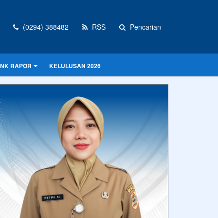
(0294) 388482
RSS
Pencarian
INK RAPOR
KELULUSAN 2026