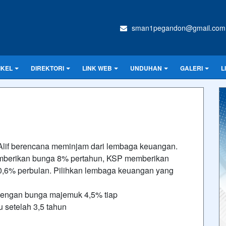
sman1pegandon@gmail.com
IKEL
DIREKTORI
LINK WEB
UNDUHAN
GALERI
L
lif berencana meminjam dari lembaga keuangan.
emberikan bunga 8% pertahun, KSP memberikan
0,6% perbulan. Pilihkan lembaga keuangan yang
dengan bunga majemuk 4,5% tiap
u setelah 3,5 tahun