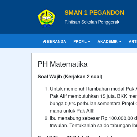
SMAN 1 PEGANDON
Rintisan Sekolah Penggerak
BERANDA
PROFIL
AKADEMIK
ART
PH Matematika
Soal Wajib (Kerjakan 2 soal)
Untuk memenuhi tambahan modal Pak A
Pak Alif membutuhkan 15 juta. BKK m
bunga 0,5% perbulan sementara Pinjol 
mana untuk Pak Alif!
Ibu menabung sebesar Rp.100.000,00 
triwulan. Tentukanlah saldo tabungan Ib