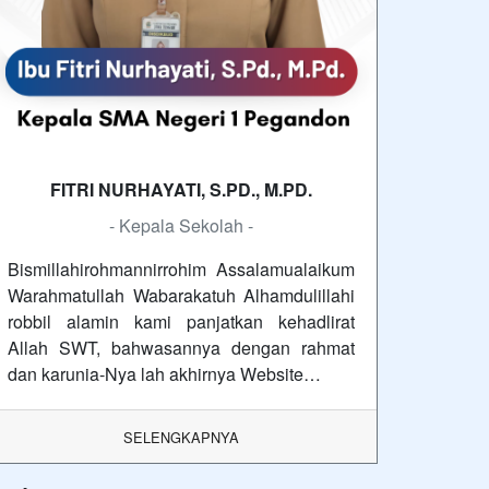
FITRI NURHAYATI, S.PD., M.PD.
- Kepala Sekolah -
Bismillahirohmannirrohim Assalamualaikum
Warahmatullah Wabarakatuh Alhamdulillahi
robbil alamin kami panjatkan kehadlirat
Allah SWT, bahwasannya dengan rahmat
dan karunia-Nya lah akhirnya Website…
SELENGKAPNYA