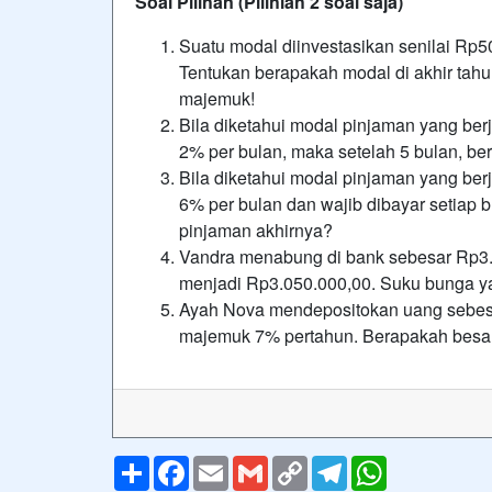
Soal Pilihan (Pilihlah 2 soal saja)
Suatu modal diinvestasikan senilai Rp
Tentukan berapakah modal di akhir tahu
majemuk!
Bila diketahui modal pinjaman yang b
2% per bulan, maka setelah 5 bulan, be
Bila diketahui modal pinjaman yang be
6% per bulan dan wajib dibayar setiap
pinjaman akhirnya?
Vandra menabung di bank sebesar Rp3.
menjadi Rp3.050.000,00. Suku bunga ya
Ayah Nova mendepositokan uang sebesa
majemuk 7% pertahun. Berapakah besar
Share
Facebook
Email
Gmail
Copy
Telegram
WhatsApp
Link