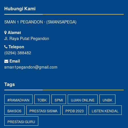
Hubungi Kami
SMAN 1 PEGANDON ⋅ (SMANSAPEGA)
Alamat
Jl. Raya Putat Pegandon
Telepon
(0294) 388482
Email
sman1pegandon@gmail.com
Tags
#RAMADHAN
TOBK
SPMI
UJIAN ONLINE
UNBK
BAKSOS
PRESTASI SISWA
PPDB 2023
LISTEN KENDAL
PRESTASI GURU